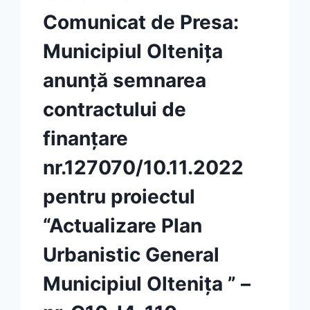
GHICA”,
Comunicat de Presa:
MUNICIPIUL
OLTENIŢA,
Municipiul Olteniţa
JUDEŢUL
CĂLĂRAŞI”
anunţă semnarea
contractului de
finanţare
nr.127070/10.11.2022
pentru proiectul
“Actualizare Plan
Urbanistic General
Municipiul Olteniţa ” –