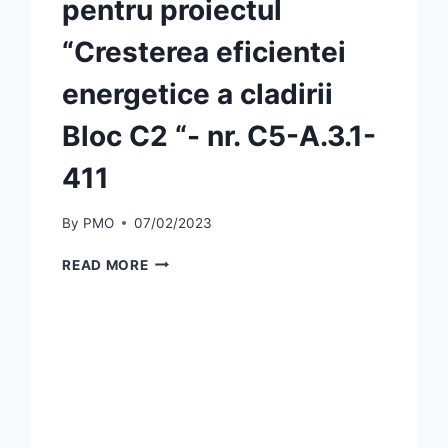
pentru proiectul
“Cresterea eficientei
energetice a cladirii
Bloc C2 “- nr. C5-A.3.1-
411
By
PMO
07/02/2023
MUNICIPIUL
READ MORE
OLTENITA
ANUNTA
SEMNAREA
CONTRACTULUI
DE
FINANTARE
NR.137585/06.12.2022PENTRU
PROIECTUL