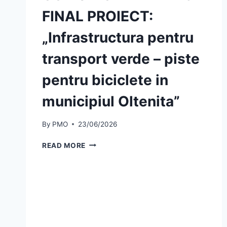
FINAL PROIECT:
„Infrastructura pentru
transport verde – piste
pentru biciclete in
municipiul Oltenita”
By
PMO
23/06/2026
COMUNICAT
READ MORE
DE
PRESĂ
FINAL
PROIECT:
„INFRASTRUCTURA
PENTRU
TRANSPORT