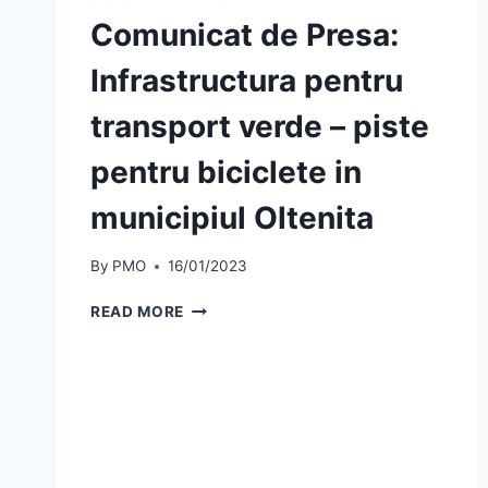
Comunicat de Presa:
Infrastructura pentru
transport verde – piste
pentru biciclete in
municipiul Oltenita
By
PMO
16/01/2023
COMUNICAT
READ MORE
DE
PRESA:
INFRASTRUCTURA
PENTRU
TRANSPORT
VERDE
–