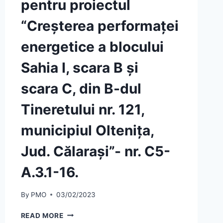
pentru proiectul
“Creşterea performaţei
energetice a blocului
Sahia I, scara B şi
scara C, din B-dul
Tineretului nr. 121,
municipiul Olteniţa,
Jud. Călaraşi”- nr. C5-
A.3.1-16.
By
PMO
03/02/2023
MUNICIPIUL
READ MORE