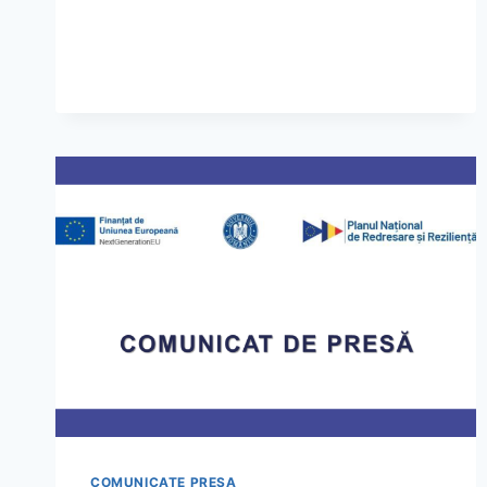
ANUNTA
SEMNAREA
CONTRACTULUI
DE
FINANTARE
NR.140188/12.12.2022PENTRU
PROIECTUL
“CRESTEREA
EFICIENTEI
ENERGETICE
A
CLADIRII
BLOC
C1
“-
NR.
C5-
A.3.1-
239
COMUNICATE PRESA