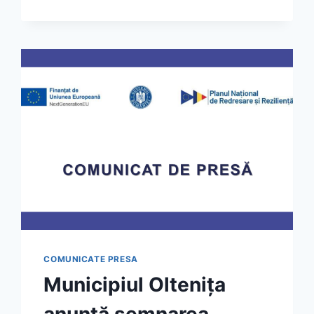
“CRESTEREA
EFICIENTEI
ENERGETICE
A
CLADIRII
BLOC
C2
“-
NR.
C5-
A.3.1-
411
COMUNICATE PRESA
Municipiul Olteniţa
anunţă semnarea