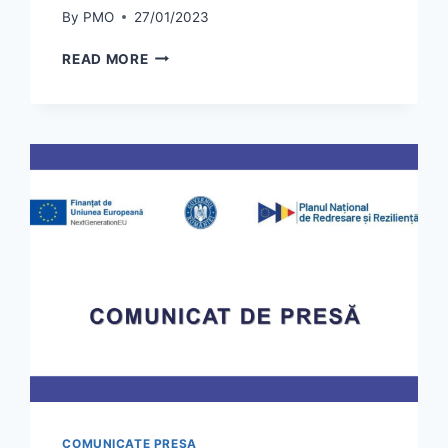
By
PMO
27/01/2023
MUNICIPIUL
READ MORE
OLTENIŢA
ANUNŢĂ
SEMNAREA
CONTRACTULUI
DE
FINANŢARE
NR.
131858/22.11.2022
PENTRU
PROIECTUL
“CREȘTEREA
EFICIENŢEI
ENERGETICE
A
CLĂDIRILOR
LICEULUI
TEHNOLOGIC
“ION
COMUNICATE PRESA