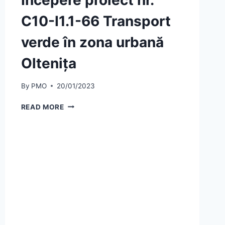
DUL
C10-I1.1-66 Transport
TINERETULUI
NR.
verde în zona urbană
121,
MUNICIPIUL
Oltenița
OLTENIŢA,
JUD.
CĂLARAŞI”-
By
PMO
20/01/2023
NR.
C5-
COMUNICAT
READ MORE
A.3.1-
DE
16.
PRESA
:
ÎNCEPERE
PROIECT
NR.
C10-
I1.1-
66
TRANSPORT
VERDE